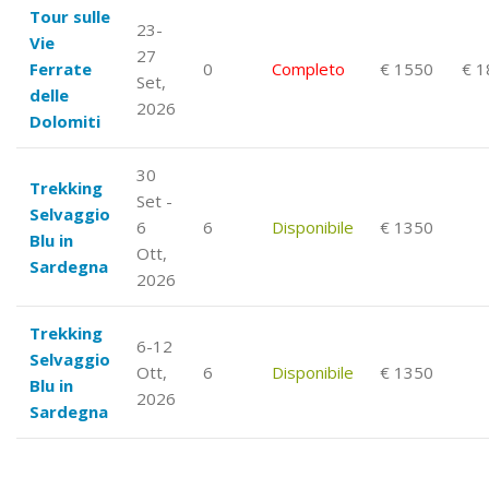
Tour sulle
23-
Vie
27
Ferrate
0
Completo
€ 1550
€ 1
Set,
delle
2026
Dolomiti
30
Trekking
Set -
Selvaggio
6
6
Disponibile
€ 1350
Blu in
Ott,
Sardegna
2026
Trekking
6-12
Selvaggio
Ott,
6
Disponibile
€ 1350
Blu in
2026
Sardegna