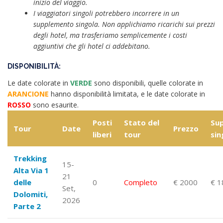
inizio del viaggio.
I viaggiatori singoli potrebbero incorrere in un
supplemento singola. Non applichiamo ricarichi sui prezzi
degli hotel, ma trasferiamo semplicemente i costi
aggiuntivi che gli hotel ci addebitano.
DISPONIBILITÀ:
Le date colorate in
VERDE
sono disponibili, quelle colorate in
ARANCIONE
hanno disponibilità limitata, e le date colorate in
ROSSO
sono esaurite.
Posti
Stato del
Su
Tour
Date
Prezzo
liberi
tour
sin
Trekking
15-
Alta Via 1
21
delle
0
Completo
€ 2000
€ 1
Set,
Dolomiti,
2026
Parte 2