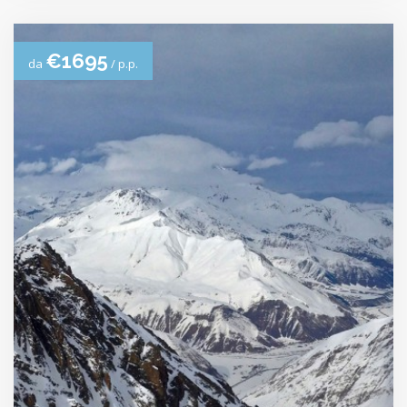
€1695
da
/ p.p.