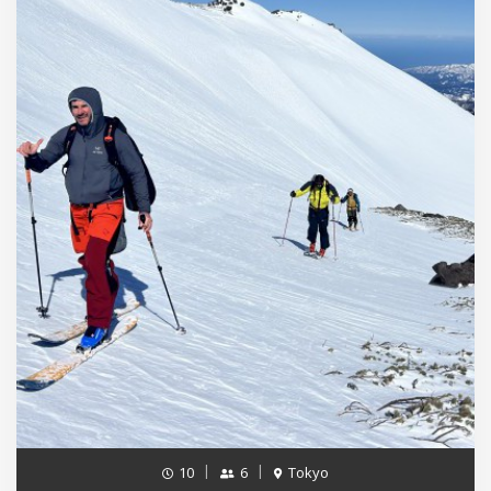
10
6
Tokyo