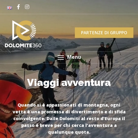
PARTENZE DI GRUPPO
Menu
Viaggi avventura
Viaggi avventura
Quando si è appassionati di montagna, ogni
Quando si è appassionati di montagna, ogni
vetta è una promessa di divertimento e di sfida
vetta è una promessa di divertimento e di sfida
coinvolgente. Dalle Dolomiti al resto d’Europa il
coinvolgente. Dalle Dolomiti al resto d’Europa il
passo è breve per chi cerca l’avventura a
passo è breve per chi cerca l’avventura a
qualunque quota.
qualunque quota.