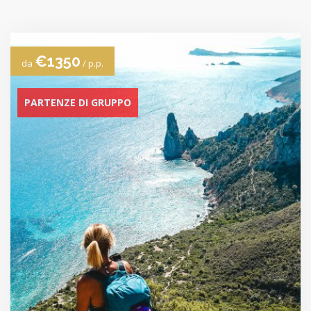
€1350
da
/ p.p.
PARTENZE DI GRUPPO