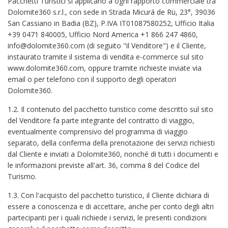
Pacchetti Turistici si applicano a ogni rapporto commerciale tra
Dolomite360 s.r.l., con sede in Strada Micurá de Rü, 23°, 39036
San Cassiano in Badia (BZ), P.IVA IT01087580252, Ufficio Italia
+39 0471 840005, Ufficio Nord America +1 866 247 4860,
info@dolomite360.com (di seguito "il Venditore") e il Cliente,
instaurato tramite il sistema di vendita e-commerce sul sito
www.dolomite360.com, oppure tramite richieste inviate via
email o per telefono con il supporto degli operatori
Dolomite360.
1.2. Il contenuto del pacchetto turistico come descritto sul sito
del Venditore fa parte integrante del contratto di viaggio,
eventualmente comprensivo del programma di viaggio
separato, della conferma della prenotazione dei servizi richiesti
dal Cliente e inviati a Dolomite360, nonché di tutti i documenti e
le informazioni previste all'art. 36, comma 8 del Codice del
Turismo.
1.3. Con l'acquisto del pacchetto turistico, il Cliente dichiara di
essere a conoscenza e di accettare, anche per conto degli altri
partecipanti per i quali richiede i servizi, le presenti condizioni