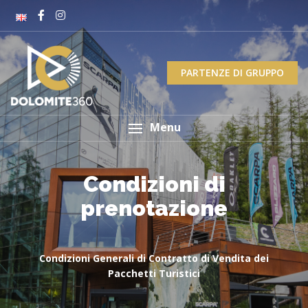
PARTENZE DI GRUPPO
Menu
Condizioni di
prenotazione
Condizioni Generali di Contratto di Vendita dei
Pacchetti Turistici