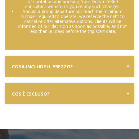
of quotation and booking. Your Dolomite360
consultant will inform you of any such changes.
Should a group departure not reach the minimum
number required to operate, we reserve the right to
cancel or offer alternative options. Clients will be
informed of our decision as soon as possible, and not
less than 30 days before the trip start date.
COSA INCLUDE IL PREZZO?
COS'È ESCLUSO?