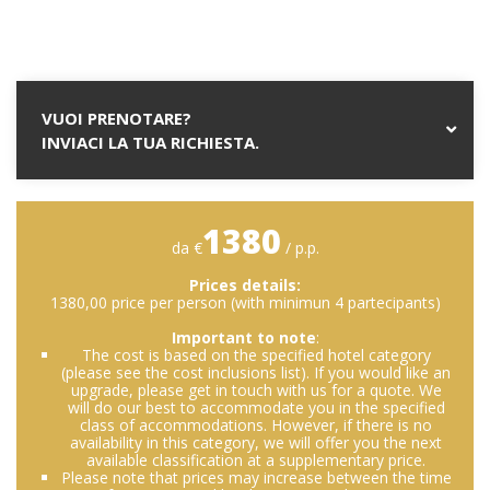
VUOI PRENOTARE?
INVIACI LA TUA RICHIESTA.
1380
da €
/ p.p.
Prices details:
1380,00 price per person (with minimun 4 partecipants)
Important to note
:
The cost is based on the specified hotel category
(please see the cost inclusions list). If you would like an
upgrade, please get in touch with us for a quote. We
will do our best to accommodate you in the specified
class of accommodations. However, if there is no
availability in this category, we will offer you the next
available classification at a supplementary price.
Please note that prices may increase between the time