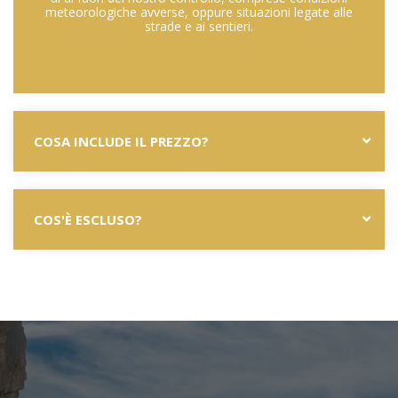
meteorologiche avverse, oppure situazioni legate alle
strade e ai sentieri.
COSA INCLUDE IL PREZZO?
COS'È ESCLUSO?