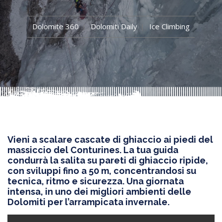
Dolomite 360
Dolomiti Daily
Ice Climbing
Vieni a scalare cascate di ghiaccio ai piedi del
massiccio del Conturines. La tua guida
condurrà la salita su pareti di ghiaccio ripide,
con sviluppi fino a 50 m, concentrandosi su
tecnica, ritmo e sicurezza. Una giornata
intensa, in uno dei migliori ambienti delle
Dolomiti per l’arrampicata invernale.