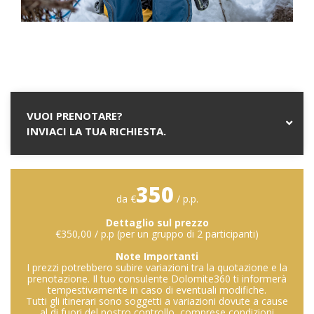
VUOI PRENOTARE?
INVIACI LA TUA RICHIESTA.
350
da €
/ p.p.
Dettaglio sul prezzo
€350,00 / p.p (per un gruppo di 2 participanti)
Note Importanti
I prezzi potrebbero subire variazioni tra la quotazione e la
prenotazione. Il tuo consulente Dolomite360 ti informerà
tempestivamente in caso di eventuali modifiche.
Tutti gli itinerari sono soggetti a variazioni dovute a cause
al di fuori del nostro controllo, comprese condizioni