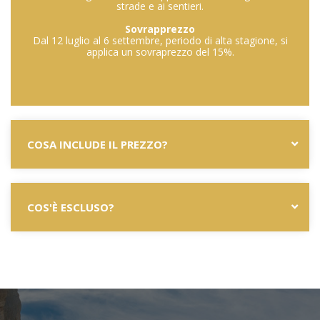
strade e ai sentieri.
Sovrapprezzo
Dal 12 luglio al 6 settembre, periodo di alta stagione, si
applica un sovraprezzo del 15%.
COSA INCLUDE IL PREZZO?
COS'È ESCLUSO?