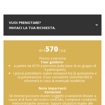
VUOI PRENOTARE?
INVIACI LA TUA RICHIESTA.
570
da €
/ p.p.
Prezzo a persona
Tour guidato:
a partire da €570 a persona (sulla base di un gruppo di
4 partecipanti)
I prezzi potrebbero subire variazioni tra la quotazione e
la prenotazione. Il tuo consulente Dolomite360 ti
informerà in caso di eventuali modifiche.
Note Importanti
Variazioni
Gli itinerari possono essere soggetti a variazioni dovute a
cause al di fuori del nostro controllo, comprese condizioni
meteorologiche avverse, oppure situazioni legate alle