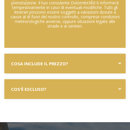
prenotazione. Il tuo consulente Dolomite360 ti informerà
tempestivamente in caso di eventuali modifiche. Tutti gli
itinerari possono essere soggetti a variazioni dovute a
cause al di fuori del nostro controllo, comprese condizioni
meteorologiche avverse, oppure situazioni legate alle
strade e ai sentieri.
COSA INCLUDE IL PREZZO?
COS'È ESCLUSO?