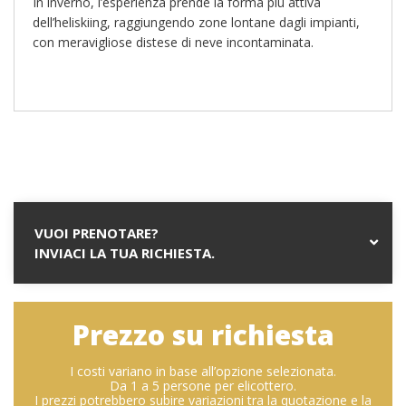
In inverno, l’esperienza prende la forma più attiva
dell’heliskiing, raggiungendo zone lontane dagli impianti,
con meravigliose distese di neve incontaminata.
VUOI PRENOTARE?
INVIACI LA TUA RICHIESTA.
Prezzo su richiesta
I costi variano in base all’opzione selezionata.
Da 1 a 5 persone per elicottero.
I prezzi potrebbero subire variazioni tra la quotazione e la