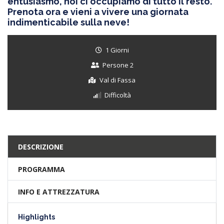
entusiasmo, noi ci occupiamo di tutto il resto.
Prenota ora e vieni a vivere una giornata
indimenticabile sulla neve!
1 Giorni
Persone 2
Val di Fassa
Difficoltà
DESCRIZIONE
PROGRAMMA
INFO E ATTREZZATURA
Highlights