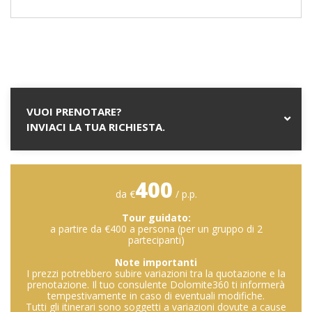
VUOI PRENOTARE?
INVIACI LA TUA RICHIESTA.
400
da €
/ p.p.
Tour guidato:
a partire da €400 a persona (per un gruppo di 2
partecipanti)
Note importanti
I prezzi potrebbero subire variazioni tra la quotazione e la
prenotazione. Il tuo consulente Dolomite360 ti informerà
tempestivamente in caso di eventuali modifiche.
Tutti gli itinerari sono soggetti a variazioni dovute a cause