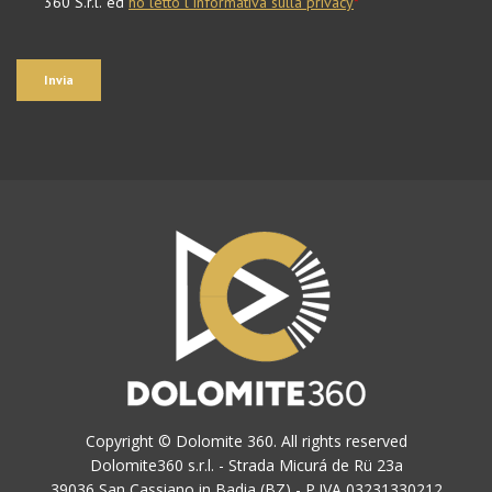
Copyright © Dolomite 360. All rights reserved
Dolomite360 s.r.l. - Strada Micurá de Rü 23a
39036 San Cassiano in Badia (BZ) - P.IVA 03231330212