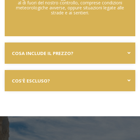
al di fuori del nostro controllo, comprese condizioni
meteorologiche avverse, oppure situazioni legate alle
strade e ai sentieri.
COSA INCLUDE IL PREZZO?
COS'È ESCLUSO?