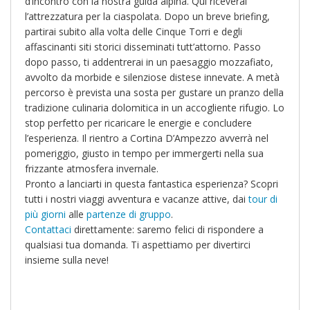
d’incontro con la nostra guida alpina. Qui riceverai
l’attrezzatura per la ciaspolata. Dopo un breve briefing,
partirai subito alla volta delle Cinque Torri e degli
affascinanti siti storici disseminati tutt’attorno. Passo
dopo passo, ti addentrerai in un paesaggio mozzafiato,
avvolto da morbide e silenziose distese innevate. A metà
percorso è prevista una sosta per gustare un pranzo della
tradizione culinaria dolomitica in un accogliente rifugio. Lo
stop perfetto per ricaricare le energie e concludere
l’esperienza. Il rientro a Cortina D’Ampezzo avverrà nel
pomeriggio, giusto in tempo per immergerti nella sua
frizzante atmosfera invernale.
Pronto a lanciarti in questa fantastica esperienza? Scopri
tutti i nostri viaggi avventura e vacanze attive, dai
tour di
più giorni
alle
partenze di gruppo
.
Contattaci
direttamente: saremo felici di rispondere a
qualsiasi tua domanda. Ti aspettiamo per divertirci
insieme sulla neve!