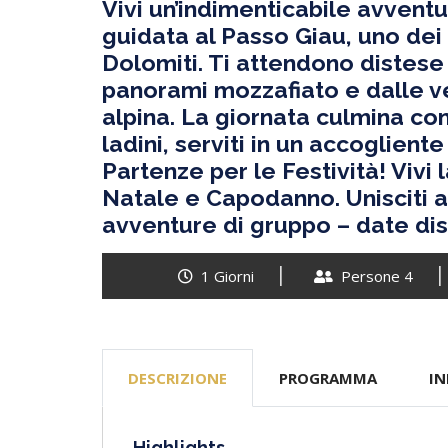
Vivi un’indimenticabile avvent
guidata al Passo Giau, uno dei 
Dolomiti. Ti attendono distes
panorami mozzafiato e dalle ve
alpina. La giornata culmina con i
ladini, serviti in un accoglient
Partenze per le Festività! Vivi 
Natale e Capodanno. Unisciti a
avventure di gruppo – date disp
1 Giorni
Persone 4
DESCRIZIONE
PROGRAMMA
IN
Highlights