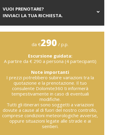
VUOI PRENOTARE?
INVIACI LA TUA RICHIESTA.
290
da €
/ p.p.
Escursione guidata:
A partire da € 290 a persona (4 partecipanti)
Note importanti
I prezzi potrebbero subire variazioni tra la
quotazione e la prenotazione. Il tuo
consulente Dolomite360 ti informerà
tempestivamente in caso di eventuali
modifiche.
Tutti gli itinerari sono soggetti a variazioni
dovute a cause al di fuori del nostro controllo,
comprese condizioni meteorologiche avverse,
oppure situazioni legate alle strade e ai
sentieri.