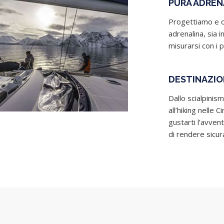
PURA ADREN
Progettiamo e or
adrenalina, sia in
misurarsi con i p
DESTINAZIO
Dallo scialpinism
all’hiking nelle 
gustarti l’avven
di rendere sicur