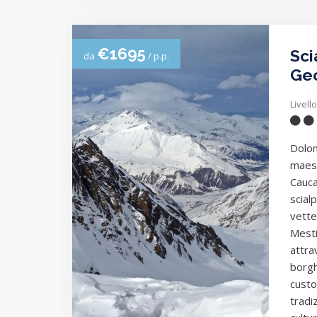
€1695
Sci
da
/ p.p.
Geo
Livello
Dolom
maes
Cauca
scialp
vette
Mestia
attra
borgh
custo
tradiz