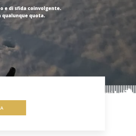
 e di sfida coinvolgente.
 e di sfida coinvolgente.
 a qualunque quota.
 a qualunque quota.