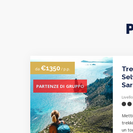
€1350
Tre
da
/ p.p.
Sel
Sa
PARTENZE DI GRUPPO
Livello
Metti
trekki
un to