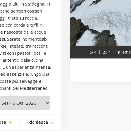
vaggio Blu, in Sardegna. Ti
tano sentieri costieri
gi, tratti su roccia,
se con corda e tuffi in
te nascoste dalle acque
esi. Serate indimenticabili
cieli stellati, tra racconti
4
4
Ischg
isi con i pastori locali e
 autentici della cucina
. È un’esperienza intensa,
a ed essenziale, lungo una
 coste più selvagge e
cinanti del Mediterraneo.
ota
Richiesta