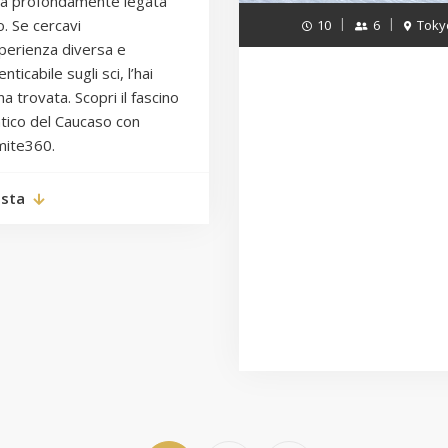
ra profondamente legata
o. Se cercavi
10
6
Toky
perienza diversa e
nticabile sugli sci, l’hai
a trovata. Scopri il fascino
tico del Caucaso con
mite360.
esta