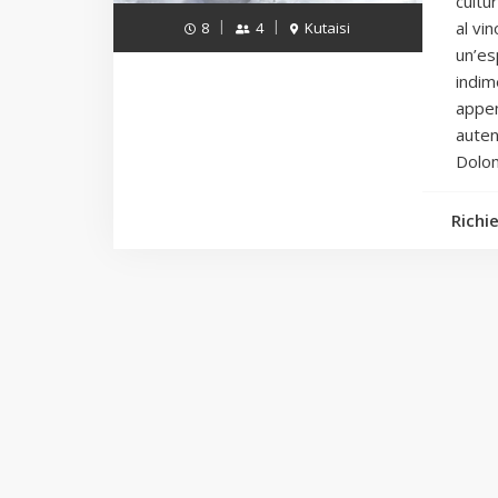
cultu
al vin
8
4
Kutaisi
un’es
indime
appen
auten
Dolo
Richi