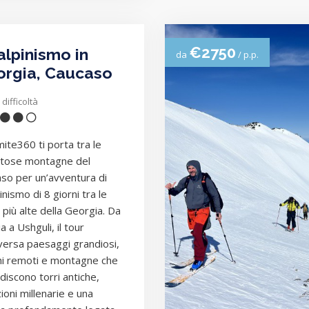
€2750
alpinismo in
da
/ p.p.
rgia, Caucaso
 difficoltà
ite360 ti porta tra le
tose montagne del
so per un’avventura di
inismo di 8 giorni tra le
 più alte della Georgia. Da
 a Ushguli, il tour
versa paesaggi grandiosi,
i remoti e montagne che
discono torri antiche,
ioni millenarie e una