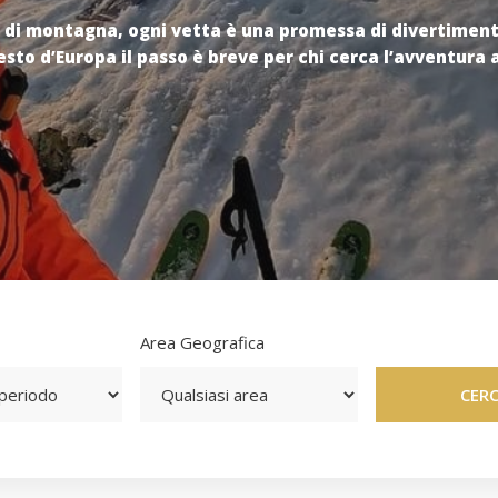
 di montagna, ogni vetta è una promessa di divertimento
 di montagna, ogni vetta è una promessa di divertimento
resto d’Europa il passo è breve per chi cerca l’avventura
resto d’Europa il passo è breve per chi cerca l’avventura
Area Geografica
CERCA