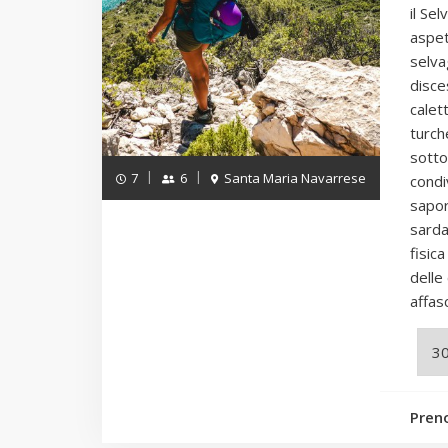
il Sel
aspet
selvag
disce
calet
turch
sotto 
7
6
Santa Maria Navarrese
condiv
sapori
sarda
fisic
delle
affas
Pren