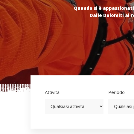
Quando si è appassionati
Quando si è appassionati
Dalle Dolomiti al 
Dalle Dolomiti al 
Attività
Periodo