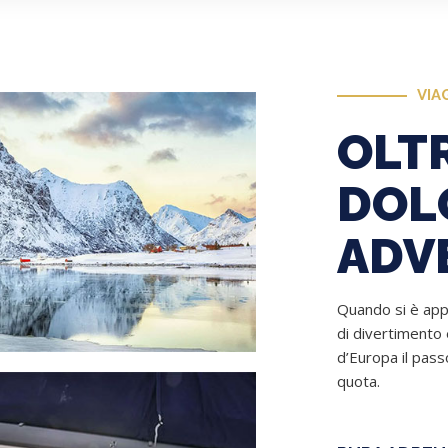
VIA
OLTR
DOLO
ADV
Quando si è app
di divertimento 
d’Europa il pass
quota.