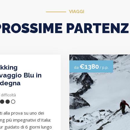
VIAGGI
PROSSIME PARTENZ
€1380
kking
da
/ p.p.
vaggio Blu in
rdegna
 difficoltà
ti alla prova su uno dei
ng più impegnativi d’Italia:
ur guidato di 6 giorni lungo