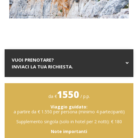
VUOI PRENOTARE?
INVIACI LA TUA RICHIESTA.
1550
da €
/ p.p.
Viaggio guidato:
a partire da € 1.550 per persona (minimo 4 partecipanti)
Supplemento singola (solo in hotel per 2 notti): € 180
Note importanti