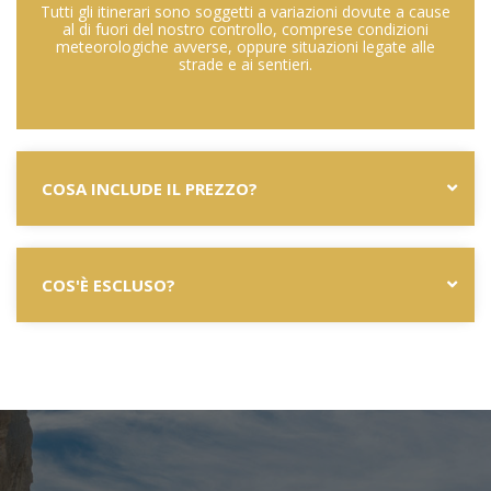
Tutti gli itinerari sono soggetti a variazioni dovute a cause
al di fuori del nostro controllo, comprese condizioni
meteorologiche avverse, oppure situazioni legate alle
strade e ai sentieri.
COSA INCLUDE IL PREZZO?
COS'È ESCLUSO?