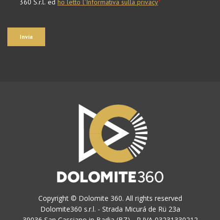
Copyright © Dolomite 360. All rights reserved
Dolomite360 s.r.l. - Strada Micurá de Rü 23a
39036 San Cassiano in Badia (BZ) - P.IVA 03231330212