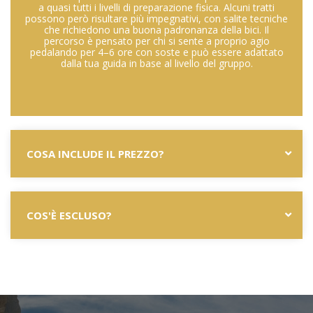
a quasi tutti i livelli di preparazione fisica. Alcuni tratti
possono però risultare più impegnativi, con salite tecniche
che richiedono una buona padronanza della bici. Il
percorso è pensato per chi si sente a proprio agio
pedalando per 4–6 ore con soste e può essere adattato
dalla tua guida in base al livello del gruppo.
COSA INCLUDE IL PREZZO?
COS'È ESCLUSO?