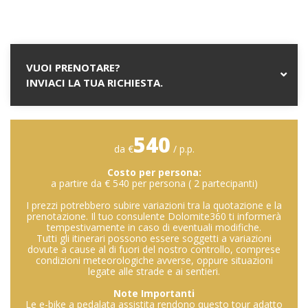
VUOI PRENOTARE?
INVIACI LA TUA RICHIESTA.
540
da €
/ p.p.
Costo per persona:
a partire da € 540 per persona ( 2 partecipanti)
I prezzi potrebbero subire variazioni tra la quotazione e la
prenotazione. Il tuo consulente Dolomite360 ti informerà
tempestivamente in caso di eventuali modifiche.
Tutti gli itinerari possono essere soggetti a variazioni
dovute a cause al di fuori del nostro controllo, comprese
condizioni meteorologiche avverse, oppure situazioni
legate alle strade e ai sentieri.
Note Importanti
Le e-bike a pedalata assistita rendono questo tour adatto