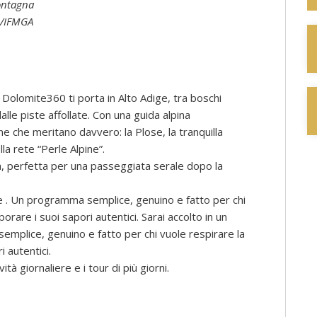
montagna
GM/IFMGA
 Dolomite360 ti porta in Alto Adige, tra boschi
alle piste affollate. Con una guida alpina
 che meritano davvero: la Plose, la tranquilla
lla rete “Perle Alpine”.
a, perfetta per una passeggiata serale dopo la
lle . Un programma semplice, genuino e fatto per chi
are i suoi sapori autentici. Sarai accolto in un
emplice, genuino e fatto per chi vuole respirare la
 autentici.
tà giornaliere e i tour di più giorni.