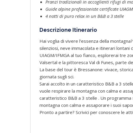
Pranzi tradizionali in accoglienti rifugi di 
Guide alpine professioniste certificate UIA
4 notti di puro relax in un B&B a 3 stelle
Descrizione Itinerario
Hai voglia di vivere l’essenza della montagna?
silenziosi, neve immacolata e itinerari lontani d
UIAGM/IFMGA al tuo fianco, esplorerai tre zone
Valsertal e la pittoresca Val di Funes, parte de
La base del tour è Bressanone: vivace, storic
giornata sugli sci.
Sarai accolto in un caratteristico B&B a 3 ste
vuole respirare la montagna con calma e assapor
caratteristico B&B a 3 stelle . Un programma s
montagna con calma e assaporare i suoi sapori
Pronto a partire? Scrivici per conoscere le attivi