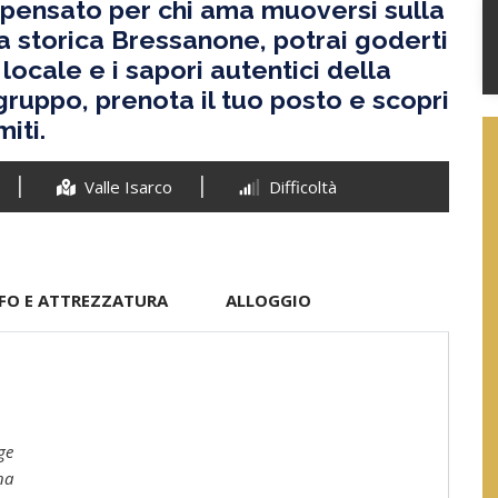
co pensato per chi ama muoversi sulla
lla storica Bressanone, potrai goderti
 locale e i sapori autentici della
 gruppo, prenota il tuo posto e scopri
iti.
Valle Isarco
Difficoltà
FO E ATTREZZATURA
ALLOGGIO
ge
na