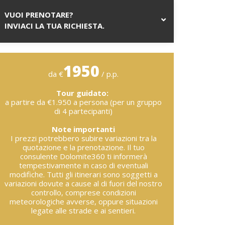
VUOI PRENOTARE?
INVIACI LA TUA RICHIESTA.
1950
da €
/ p.p.
Tour guidato:
a partire da €1.950 a persona (per un gruppo
di 4 partecipanti)
Note importanti
I prezzi potrebbero subire variazioni tra la
quotazione e la prenotazione. Il tuo
consulente Dolomite360 ti informerà
tempestivamente in caso di eventuali
modifiche. Tutti gli itinerari sono soggetti a
variazioni dovute a cause al di fuori del nostro
controllo, comprese condizioni
meteorologiche avverse, oppure situazioni
legate alle strade e ai sentieri.