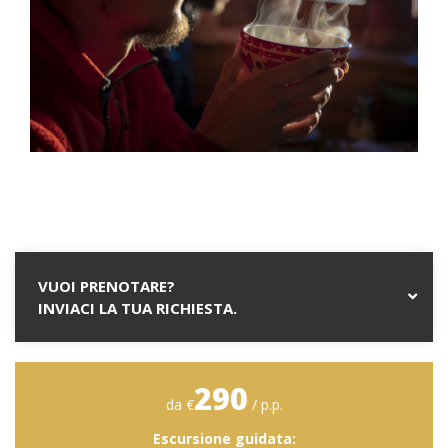
VUOI PRENOTARE?
INVIACI LA TUA RICHIESTA.
290
da €
/ p.p.
Escursione guidata: